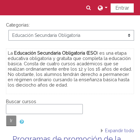
Salta al contenido principal
Toggle search inpu
Entrar
Categorías:
La
Educación Secundaria Obligatoria (ESO
) es una etapa
educativa obligatoria y gratuita que completa la educación
básica. Consta de cuatro cursos académicos que se
realizan ordinariamente entre los 12 y los 16 años de edad.
No obstante, los alumnos tendrán derecho a permanecer
en régimen ordinario cursando la enseñanza básica hasta
los dieciocho años de edad.
Buscar cursos
Ir
Expandir todo
Programas de promoción de la